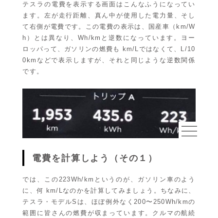
テスラの電費を表示する画面はこんなふうになってい
ます。左が走行距離、真ん中が使用した電力量、そし
て右側が電費です。この電費の表示は、国産車（km/W
h）とは異なり、Wh/kmと逆数になっています。ヨー
ロッパって、ガソリンの燃費も km/Lではなくて、L/10
0kmなどで表示しますが、それと同じような逆数関係
です。
電費を計算しよう（その１）
では、この223Wh/kmというのが、ガソリン車のよう
に、何 km/Lなのかを計算してみましょう。ちなみに、
テスラ・モデルSは、ほぼ例外なく200〜250Wh/kmの
範囲に皆さんの燃費が収まっています。クルマの航続