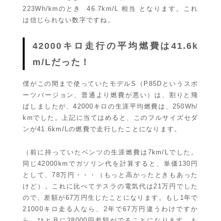
223Wh/kmのとき 46.7km/L 相当 となります。これ
は信じられない数字ですね。
42000キロ走行の平均燃費は41.6k
m/Lだった！
僕がこの間まで使っていたモデルS（P85Dというスポ
ーツバージョン、普通より燃費が悪い）は、割りと飛
ばしましたが、42000キロの生涯平均燃費は、250Wh/
kmでした。上記に当てはめると、このフルサイズセダ
ンが41.6km/Lの燃費で走行したことになります。
（前に持っていたベンツの生涯燃費は7km/Lでした。
同じ42000kmでガソリン代を計算すると、単価130円
として、78万円・・・（もっと高かったときもあった
けど）。これに比べてテスラの電気代は21万円でした
ので、差額が67万円生じたことになります。もし1年で
21000キロ走る人なら、2年で67万円違うわけですか
ら、ひと月に28000円差額がでることになります。も